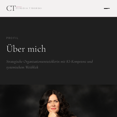
CT
CLAUDIA TYBORSKI
PROFIL
Über mich
Strategische Organisationsentwicklerin mit KI-Kompetenz und
systemischem Weitblick